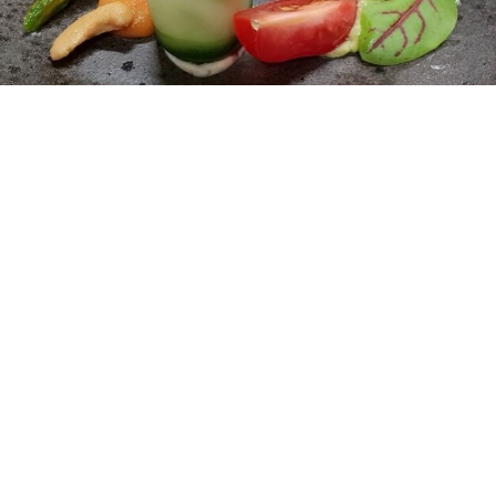
Guter Start mit unserem
Texeler Frühstück
von 8:00 bis 10:30 Uhr
Nichts ist so köstlich wie ein reichhaltiges Frühstücksbuffet im
Urlaub. Was halten Sie von … verschiedenen Brotsorten wie
Weißbrot, Vollkornbrot und Gildekorn, Rosinen- und
Roggenbrot, Zwieback, frisch gebackenen Brötchen,