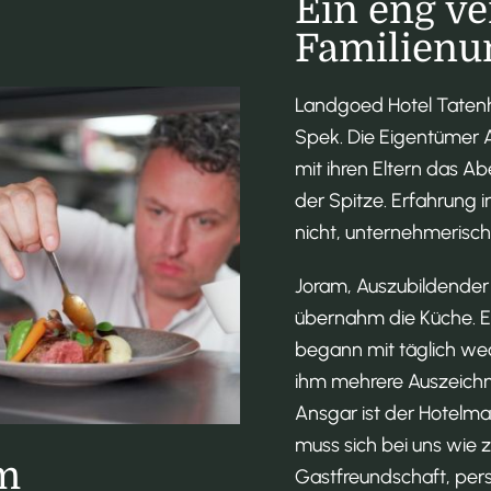
Ein eng v
Familien
Landgoed Hotel Tatenho
Spek. Die Eigentümer
mit ihren Eltern das A
der Spitze. Erfahrung
nicht, unternehmerisch
Joram, Auszubildender
übernahm die Küche. Er
begann mit täglich w
ihm mehrere Auszeichnu
Ansgar ist der Hotelma
muss sich bei uns wie zu
m
Gastfreundschaft, per