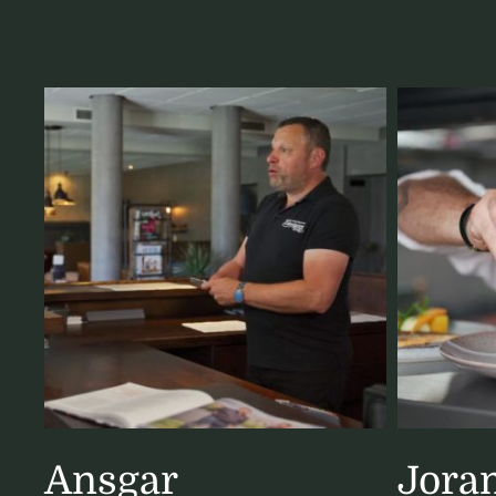
Ansgar
Jora