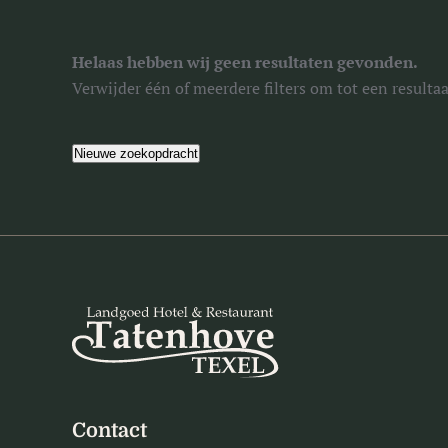
Helaas hebben wij geen resultaten gevonden.
Verwijder één of meerdere filters om tot een result
Nieuwe zoekopdracht
Contact