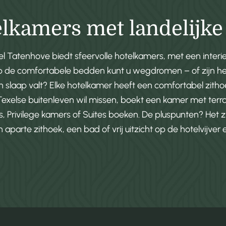
lkamers met landelijke
 Tatenhove biedt sfeervolle hotelkamers, met een interieur
p de comfortabele bedden kunt u wegdromen – of zijn het 
in slaap valt? Elke hotelkamer heeft een comfortabel zitho
Texelse buitenleven wil missen, boekt een kamer met terra
 Privilege kamers of Suites boeken. De pluspunten? Het z
parte zithoek, een bad of vrij uitzicht op de hotelvijver 