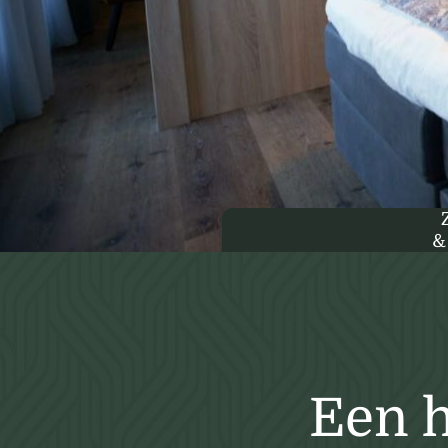
&
Een h